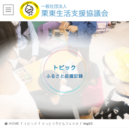
コ
ナ
ン
ビ
テ
ゲ
ン
ー
ツ
シ
へ
ョ
ス
ン
キ
に
ッ
移
プ
動
HOME
トピック
りっとう子どもフェスタ
img03