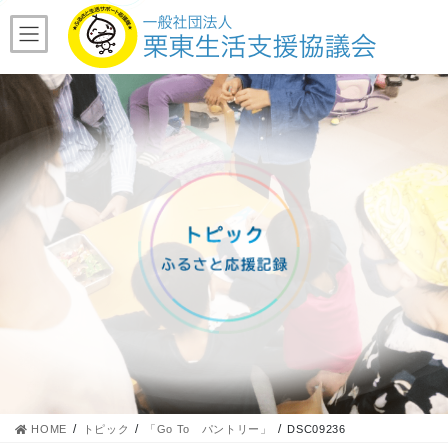
コ
ナ
ン
ビ
テ
ゲ
ン
ー
ツ
シ
へ
ョ
ス
ン
キ
に
ッ
移
プ
動
HOME
トピック
「Go To パントリー」
DSC09236