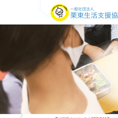
コ
ナ
ン
ビ
テ
ゲ
ン
ー
ツ
シ
へ
ョ
ス
ン
キ
に
ッ
移
プ
動